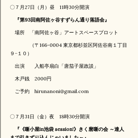
〇７月27日（月）昼 11時30分開演
『第93回南阿佐ヶ谷すずらん通り落語会』
場所 「南阿佐ヶ谷」アートスペースプロット
（〒166-0004 東京都杉並区阿佐谷南１丁目
９−１０）
出演 入船亭扇白「唐茄子屋政談」
木戸銭 2000円
ご予約 hirunanoni@gmail.com
〇７月31日（金）夜 18時30分開演
『《噺小屋in池袋 session!》きく麿噺の会 ～達人
まで引きずり込んじゃいました～』