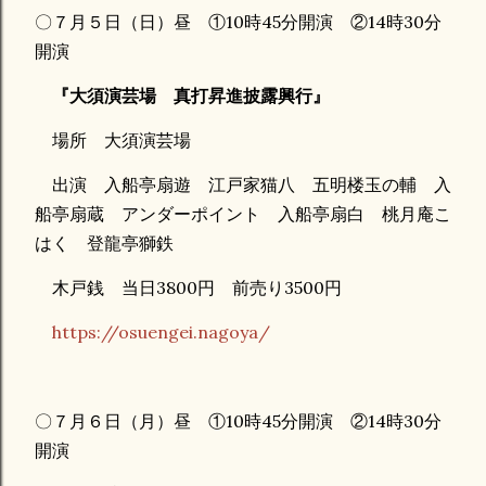
〇７月５日（日）昼 ①10時45分開演 ②14時30分
開演
『大須演芸場 真打昇進披露興行』
場所 大須演芸場
出演 入船亭扇遊 江戸家猫八 五明楼玉の輔 入
船亭扇蔵 アンダーポイント 入船亭扇白 桃月庵こ
はく 登龍亭獅鉄
木戸銭 当日3800円 前売り3500円
https://osuengei.nagoya/
〇７月６日（月）昼 ①10時45分開演 ②14時30分
開演