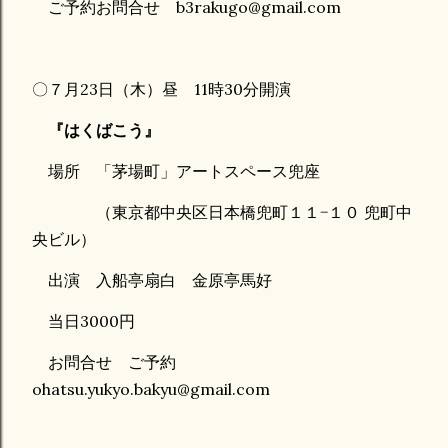
ご予約お問合せ b3rakugo@gmail.com
〇７月23日（木）昼 11時30分開演
『はくばこう』
場所 「茅場町」アートスペース兜座
（東京都中央区日本橋兜町１１−１０ 兜町中
央ビル）
出演 入船亭扇白 金原亭馬好
当日3000円
お問合せ ご予約
ohatsu.yukyo.bakyu@gmail.com