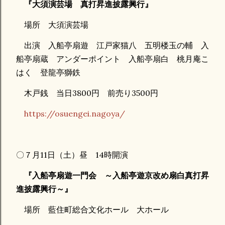
『大須演芸場 真打昇進披露興行』
場所 大須演芸場
出演 入船亭扇遊 江戸家猫八 五明楼玉の輔 入
船亭扇蔵 アンダーポイント 入船亭扇白 桃月庵こ
はく 登龍亭獅鉄
木戸銭 当日3800円 前売り3500円
https://osuengei.nagoya/
〇７月11日（土）昼 14時開演
『入船亭扇遊一門会 ～入船亭遊京改め扇白真打昇
進披露興行～』
場所 藍住町総合文化ホール 大ホール