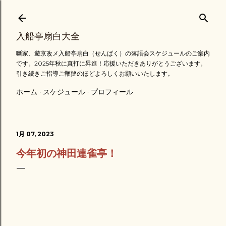
スキップしてメイン コンテンツに移動
入船亭扇白大全
噺家、遊京改メ入船亭扇白（せんぱく）の落語会スケジュールのご案内
です。2025年秋に真打に昇進！応援いただきありがとうございます。
引き続きご指導ご鞭撻のほどよろしくお願いいたします。
ホーム
スケジュール
プロフィール
1月 07, 2023
今年初の神田連雀亭！