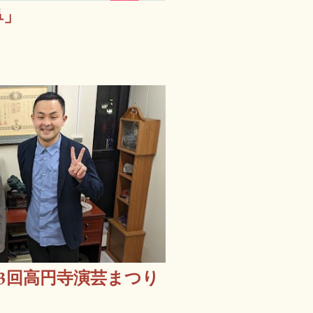
鼻」
3回高円寺演芸まつり