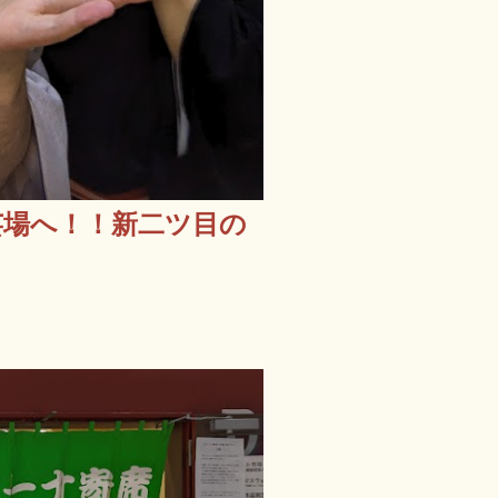
芸場へ！！新二ツ目の