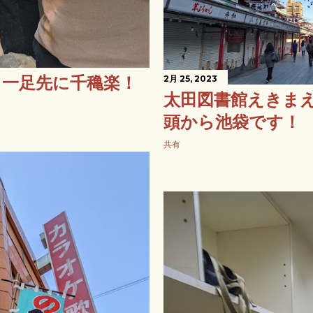
、一足先に千穐楽！
2月 25, 2023
太田図書館えきま
頭から池袋です！
共有