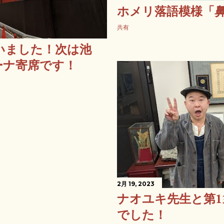
ホメリ落語模様「
共有
いました！次は池
ーナ寄席です！
2月 19, 2023
ナオユキ先生と第1
でした！