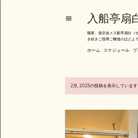
入船亭扇
噺家、遊京改メ入船亭扇白（せ
き続きご指導ご鞭撻のほどよ
ホーム
スケジュール
プ
2月, 2023の投稿を表示しています
投
稿