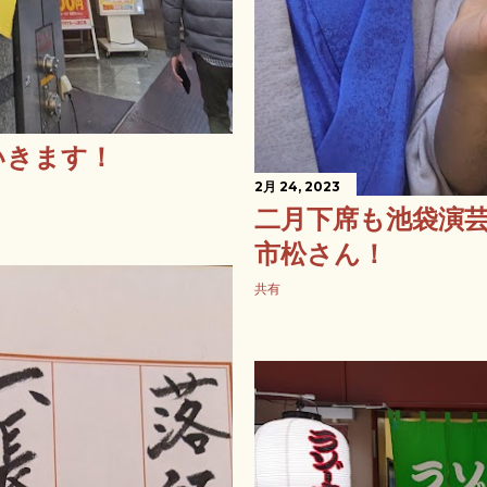
いきます！
2月 24, 2023
二月下席も池袋演
市松さん！
共有