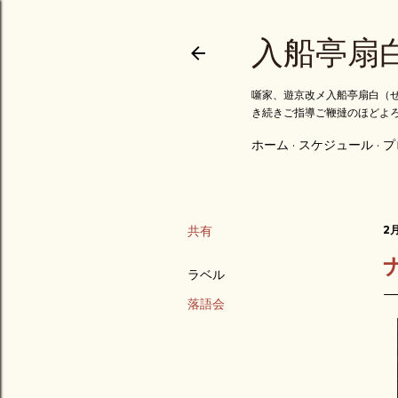
入船亭扇
噺家、遊京改メ入船亭扇白（せ
き続きご指導ご鞭撻のほどよ
ホーム
スケジュール
プ
共有
2月
ラベル
落語会