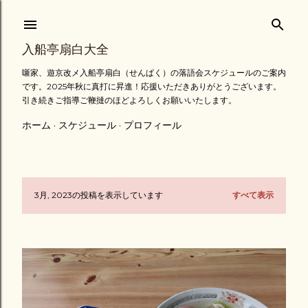
スキップしてメイン コンテンツに移動
入船亭扇白大全
噺家、遊京改メ入船亭扇白（せんぱく）の落語会スケジュールのご案内
です。2025年秋に真打に昇進！応援いただきありがとうございます。
引き続きご指導ご鞭撻のほどよろしくお願いいたします。
ホーム
スケジュール
プロフィール
3月, 2023の投稿を表示しています
すべて表示
投
稿