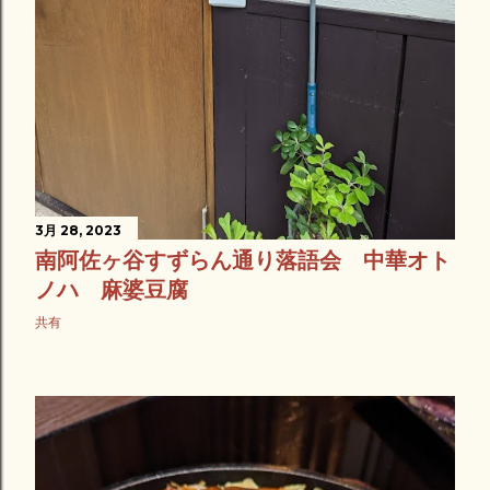
3月 28, 2023
南阿佐ヶ谷すずらん通り落語会 中華オト
ノハ 麻婆豆腐
共有