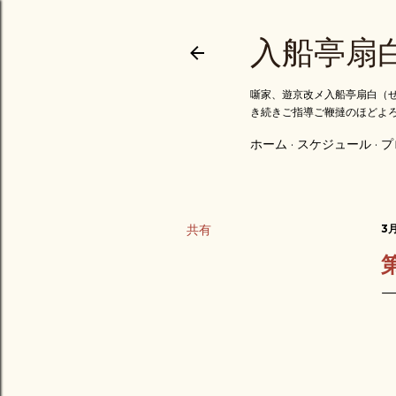
入船亭扇
噺家、遊京改メ入船亭扇白（せ
き続きご指導ご鞭撻のほどよ
ホーム
スケジュール
プ
共有
3月