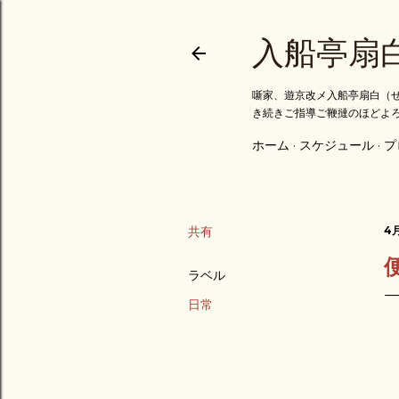
入船亭扇
噺家、遊京改メ入船亭扇白（せ
き続きご指導ご鞭撻のほどよ
ホーム
スケジュール
プ
共有
4月
ラベル
日常