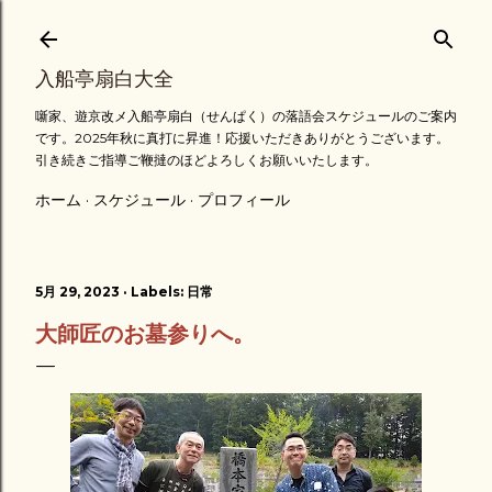
スキップしてメイン コンテンツに移動
入船亭扇白大全
噺家、遊京改メ入船亭扇白（せんぱく）の落語会スケジュールのご案内
です。2025年秋に真打に昇進！応援いただきありがとうございます。
引き続きご指導ご鞭撻のほどよろしくお願いいたします。
ホーム
スケジュール
プロフィール
5月 29, 2023
Labels:
日常
大師匠のお墓参りへ。