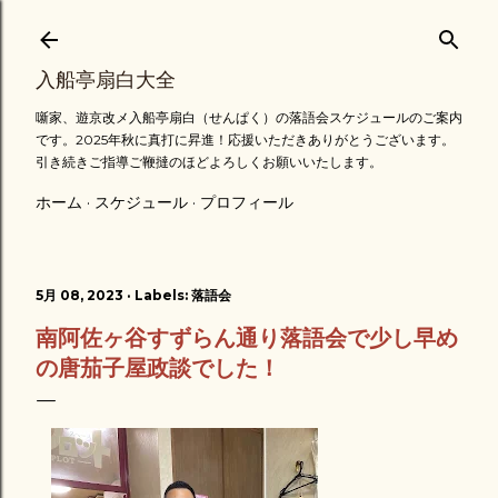
スキップしてメイン コンテンツに移動
入船亭扇白大全
噺家、遊京改メ入船亭扇白（せんぱく）の落語会スケジュールのご案内
です。2025年秋に真打に昇進！応援いただきありがとうございます。
引き続きご指導ご鞭撻のほどよろしくお願いいたします。
ホーム
スケジュール
プロフィール
5月 08, 2023
Labels:
落語会
南阿佐ヶ谷すずらん通り落語会で少し早め
の唐茄子屋政談でした！