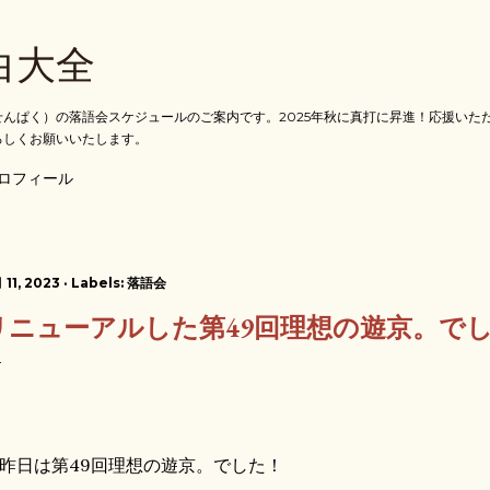
スキップしてメイン コンテンツに移動
白大全
んぱく）の落語会スケジュールのご案内です。2025年秋に真打に昇進！応援いた
ろしくお願いいたします。
ロフィール
 11, 2023
Labels:
落語会
リニューアルした第49回理想の遊京。で
日は第49回理想の遊京。でした！