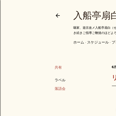
入船亭扇
噺家、遊京改メ入船亭扇白（せ
き続きご指導ご鞭撻のほどよ
ホーム
スケジュール
プ
共有
6月
ラベル
落語会
昨