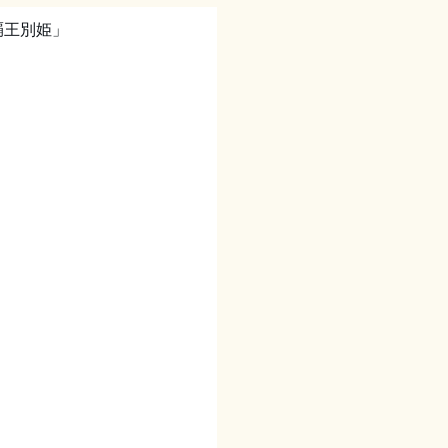
覇王別姫」