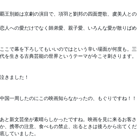
王別姫は京劇の演目で、項羽と劉邦の四面楚歌、虞美人との
人への愛だけでなく師弟愛、親子愛、いろんな愛が散りば
こで幕を下ろしてもいいのではという辛い場面が何度も。三
代を生きる古典芸能の世界というテーマが今こそ刺さります。
泣きました！
国一周したのにこの映画知らなかったの、もぐりですね！！
と新文芸坐が素晴らしかったですね。映画を見に来るお客さ
か、携帯の注意、食べもの禁止、出るときは後ろから出てくだ
底していました。