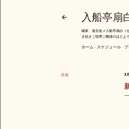
入船亭扇
噺家、遊京改メ入船亭扇白（せ
き続きご指導ご鞭撻のほどよ
ホーム
スケジュール
プ
共有
3月