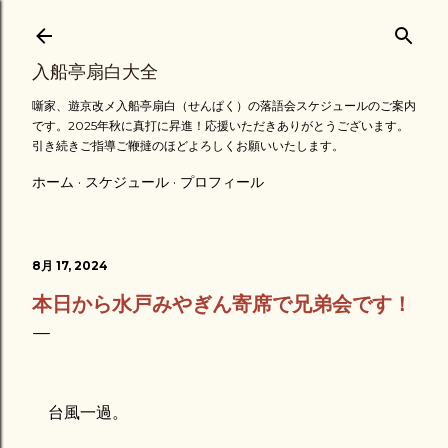
スキップしてメイン コンテンツに移動
入船亭扇白大全
噺家、遊京改メ入船亭扇白（せんぱく）の落語会スケジュールのご案内
です。2025年秋に真打に昇進！応援いただきありがとうございます。
引き続きご指導ご鞭撻のほどよろしくお願いいたします。
ホーム
スケジュール
プロフィール
8月 17, 2024
本日から水戸みやぎん寄席で兄弟会です！
台風一過。