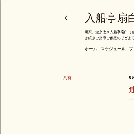
入船亭扇
噺家、遊京改メ入船亭扇白（せ
き続きご指導ご鞭撻のほどよ
ホーム
スケジュール
プ
共有
8月
連