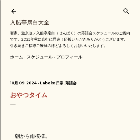
スキップしてメイン コンテンツに移動
入船亭扇白大全
噺家、遊京改メ入船亭扇白（せんぱく）の落語会スケジュールのご案内
です。2025年秋に真打に昇進！応援いただきありがとうございます。
引き続きご指導ご鞭撻のほどよろしくお願いいたします。
ホーム
スケジュール
プロフィール
10月 09, 2024
Labels:
日常
落語会
おやつタイム
朝から雨模様。