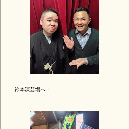
鈴本演芸場へ！