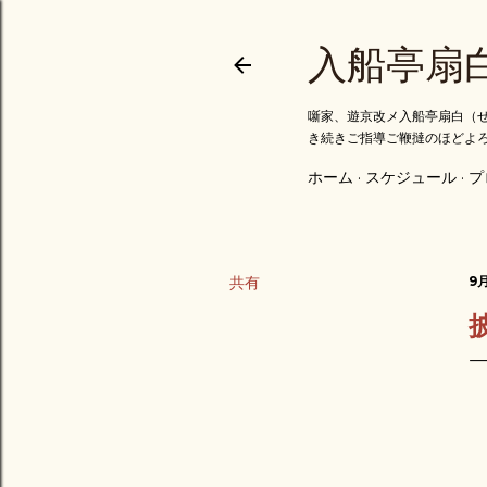
入船亭扇
噺家、遊京改メ入船亭扇白（せ
き続きご指導ご鞭撻のほどよ
ホーム
スケジュール
プ
共有
9月