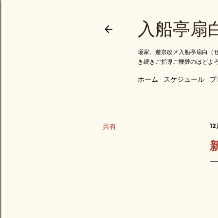
入船亭扇
噺家、遊京改メ入船亭扇白（せ
き続きご指導ご鞭撻のほどよ
ホーム
スケジュール
プ
共有
12