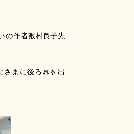
いの作者敷村良子先
なさまに後ろ幕を出