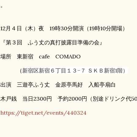
す。
12月４日（木）夜 19時30分開演（19時10分開場）
『第３回 ふう丈の真打披露目準備の会』
所 東新宿 cafe COMADO
（
新宿区新宿６丁目１３−７ ＳＫＢ新宿1階）
出演 三遊亭ふう丈 金原亭馬好 入船亭扇白
戸銭 当日2300円 予約2000円（別途ドリンク代5
https://tiget.net/events/440324