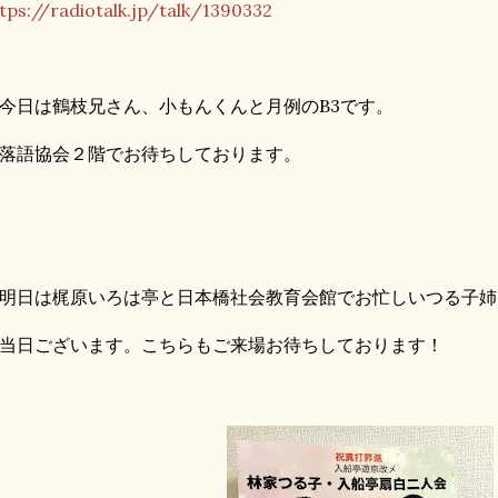
tps://radiotalk.jp/talk/1390332
日は鶴枝兄さん、小もんくんと月例のB3です。
語協会２階でお待ちしております。
日は梶原いろは亭と日本橋社会教育会館でお忙しいつる子姉さ
日ございます。こちらもご来場お待ちしております！