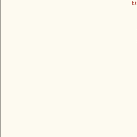
ht
今
落
明
当