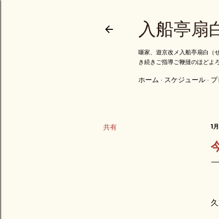
入船亭扇
噺家、遊京改メ入船亭扇白（せ
き続きご指導ご鞭撻のほどよ
ホーム
スケジュール
プ
共有
1月
久