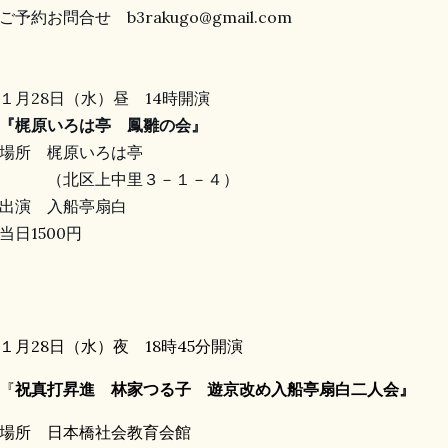
予約お問合せ b3rakugo@gmail.com
１月28日（水）昼 14時開演
『梶原いろは亭 鳳雛の会』
場所 梶原いろは亭
（北区上中里３－１－４）
出演 入船亭扇白
日1500円
１月28日（水）夜 18時45分開演
『
祝真打昇進 林家つる子 遊京改め入船亭扇白二人会』
場所 日本橋社会教育会館