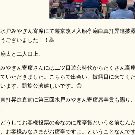
水戸みやぎん寄席にて遊京改メ入船亭扇白真打昇進披露
うございました！！🙇
扇太と二人口上。
みやぎん寄席さんには二ツ目遊京時代からたくさん高座
せていただきました。こちらで出会い、披露目に来てく
います。凱旋公演嬉しいです。😊
真打昇進直前に第三回水戸みやぎん寄席席亭賞も賜り、
す。
どうしてお客様投票の会なのに席亭賞という名前なんだ
が、お客様みなさまがお席亭ですよ。ということなんで