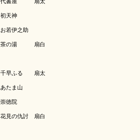
代書屋 扇太
初天神
お若伊之助
茶の湯 扇白
千早ふる 扇太
あたま山
崇徳院
花見の仇討 扇白