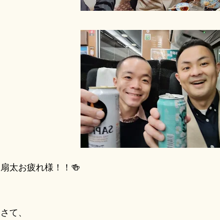
扇太お疲れ様！！🍻
さて、