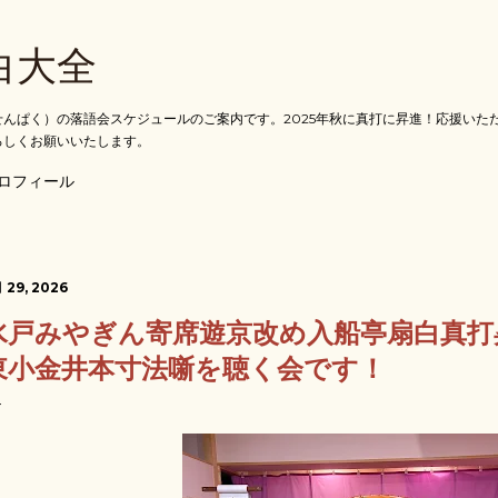
スキップしてメイン コンテンツに移動
白大全
んぱく）の落語会スケジュールのご案内です。2025年秋に真打に昇進！応援いた
ろしくお願いいたします。
ロフィール
 29, 2026
水戸みやぎん寄席遊京改め入船亭扇白真打
東小金井本寸法噺を聴く会です！