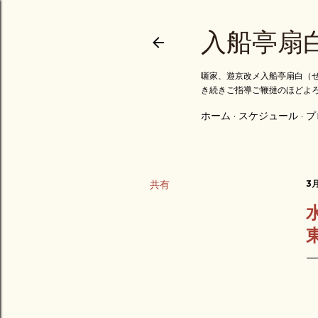
入船亭扇
噺家、遊京改メ入船亭扇白（せ
き続きご指導ご鞭撻のほどよ
ホーム
スケジュール
プ
共有
3月