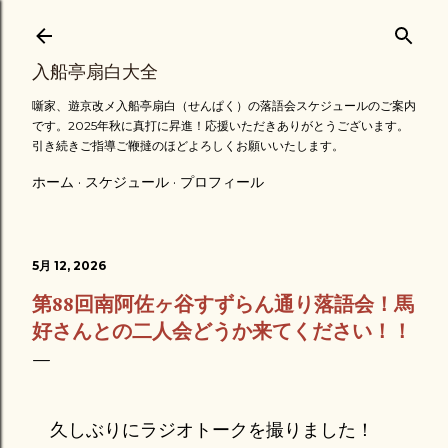
スキップしてメイン コンテンツに移動
入船亭扇白大全
噺家、遊京改メ入船亭扇白（せんぱく）の落語会スケジュールのご案内
です。2025年秋に真打に昇進！応援いただきありがとうございます。
引き続きご指導ご鞭撻のほどよろしくお願いいたします。
ホーム
スケジュール
プロフィール
5月 12, 2026
第88回南阿佐ヶ谷すずらん通り落語会！馬
好さんとの二人会どうか来てください！！
久しぶりにラジオトークを撮りました！