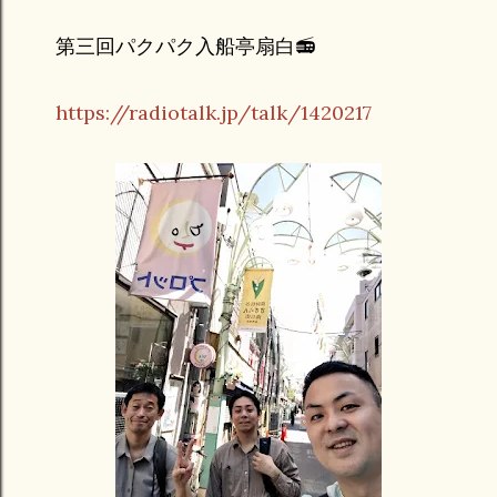
第三回パクパク入船亭扇白📻️
https://radiotalk.jp/talk/1420217