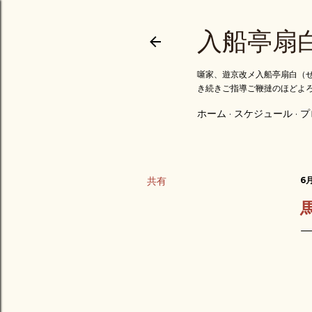
入船亭扇
噺家、遊京改メ入船亭扇白（せ
き続きご指導ご鞭撻のほどよ
ホーム
スケジュール
プ
共有
6月