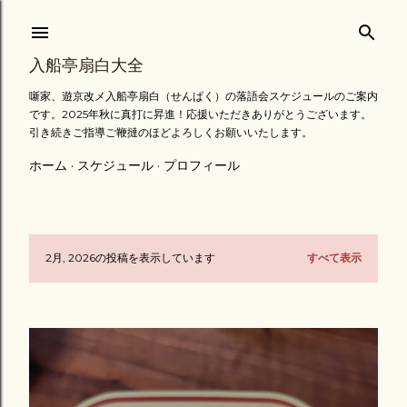
スキップしてメイン コンテンツに移動
入船亭扇白大全
噺家、遊京改メ入船亭扇白（せんぱく）の落語会スケジュールのご案内
です。2025年秋に真打に昇進！応援いただきありがとうございます。
引き続きご指導ご鞭撻のほどよろしくお願いいたします。
ホーム
スケジュール
プロフィール
2月, 2026の投稿を表示しています
すべて表示
投
稿