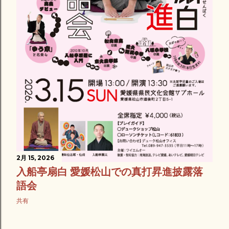
2月 15, 2026
入船亭扇白 愛媛松山での真打昇進披露落
語会
共有