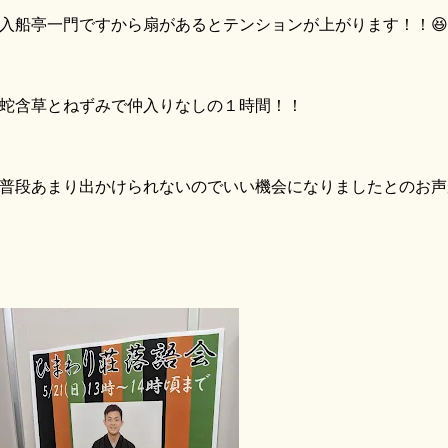
船亭一門ですから扇があるとテンションが上がります！！😆
含草とねずみで仲入りなしの１時間！！
段あまり出かけられないのでいい機会になりましたとのお声が