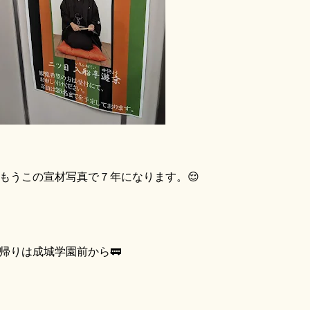
うこの宣材写真で７年になります。😌
りは成城学園前から🚃