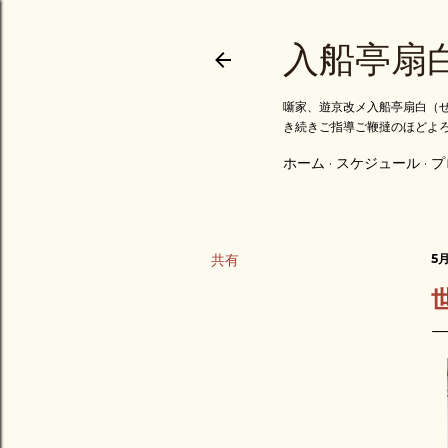
入船亭扇
噺家、遊京改メ入船亭扇白（せ
き続きご指導ご鞭撻のほどよ
ホーム
スケジュール
プ
共有
5月