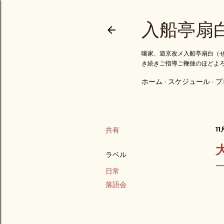
入船亭扇
噺家、遊京改メ入船亭扇白（せ
き続きご指導ご鞭撻のほどよ
ホーム
スケジュール
プ
共有
11
ラベル
日常
落語会