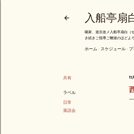
入船亭扇
噺家、遊京改メ入船亭扇白（せ
き続きご指導ご鞭撻のほどよ
ホーム
スケジュール
プ
共有
11
ラベル
日常
落語会