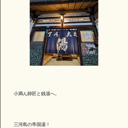
小満ん師匠と銭湯へ。
三河島の帝国湯！