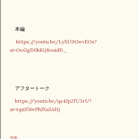
本編
https://youtu.be/LyXU0GwvEOs?
si=OoGgD0kKQ8osidD_
アフタートーク
https://youtu.be/qs4Jp2fU3rU?
si=tqnS56vPhJXa5AHj
共有