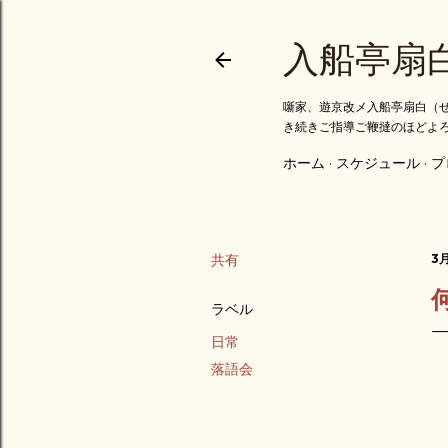
入船亭扇
噺家、遊京改メ入船亭扇白（せ
き続きご指導ご鞭撻のほどよ
ホーム
スケジュール
プ
共有
3月
ラベル
日常
落語会