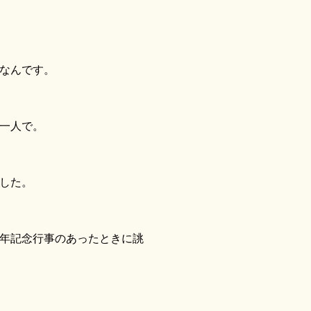
なんです。
一人で。
した。
年記念行事のあったときに誂