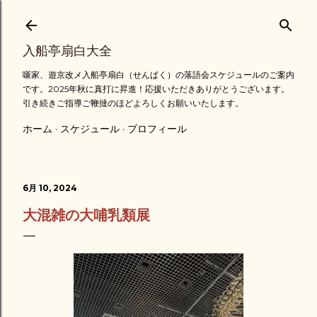
スキップしてメイン コンテンツに移動
入船亭扇白大全
噺家、遊京改メ入船亭扇白（せんぱく）の落語会スケジュールのご案内
です。2025年秋に真打に昇進！応援いただきありがとうございます。
引き続きご指導ご鞭撻のほどよろしくお願いいたします。
ホーム
スケジュール
プロフィール
6月 10, 2024
大混雑の大哺乳類展