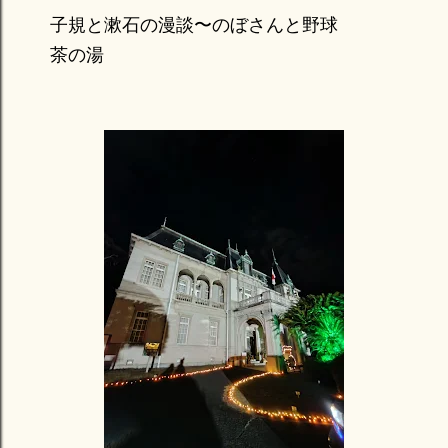
子規と漱石の漫談〜のぼさんと野球
茶の湯