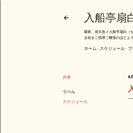
入船亭扇
噺家、遊京改メ入船亭扇白（せ
き続きご指導ご鞭撻のほどよ
ホーム
スケジュール
プ
共有
6月
ラベル
スケジュール
ご