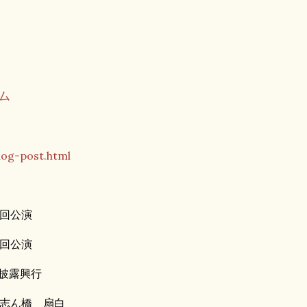
ーム
og-post.html
回公演
回公演
披露興行
 志ん橋 扇白