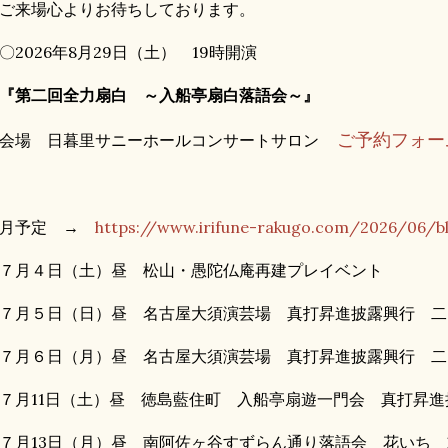
来場心よりお待ちしております。
2026年8月29日（土） 19時開演
第二回全力扇白 ～入船亭扇白落語会～』
ご予約フォ
場 日暮里サニーホールコンサートサロン
７月予定 →
https://www.irifune-rakugo.com/2026/06/bl
７月４日（土）昼 松山・愚陀仏庵再建プレイベント
７月５日（日）昼 名古屋大須演芸場 真打昇進披露興行 二
７月６日（月）昼 名古屋大須演芸場 真打昇進披露興行 二
７月11日（土）昼 徳島藍住町 入船亭扇遊一門会 真打昇進
７月13日（月）昼 南阿佐ヶ谷すずらん通り落語会 花いち