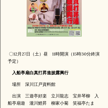
〇12月27日（土）昼 11時開演（15時30分終演
予定）
入船亭扇白真打昇進披露興行
場所 深川江戸資料館
出演 三遊亭好楽 立川龍志 宝井琴柳 入
船亭扇遊 瀧川鯉昇 柳家小菊 笑福亭たま